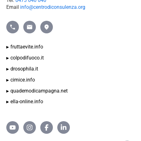
Tel.
0473 040 040
Email
info@centrodiconsulenza.org
Telefono
mailto:info@beratungsring.org">Mail
Indicazioni
fruttaevite.info
colpodifuoco.it
drosophila.it
cimice.info
quadernodicampagna.net
ella-online.info