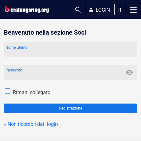
search
person
IT
LOGIN
Benvenuto nella sezione Soci
Nome utente
Password
visibility
Rimani collegato
Registrazione
» Non ricordo i dati login